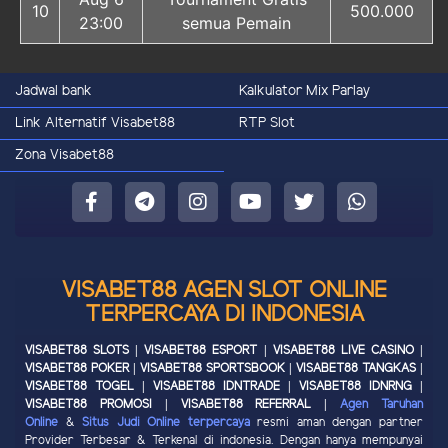
10
500.000
23:00
semua Pemain
Jadwal bank
Kalkulator Mix Parlay
Link Alternatif Visabet88
RTP Slot
Zona Visabet88
VISABET88 AGEN SLOT ONLINE
TERPERCAYA DI INDONESIA
VISABET88 SLOTS | VISABET88 ESPORT | VISABET88 LIVE CASINO |
VISABET88 POKER | VISABET88 SPORTSBOOK | VISABET88 TANGKAS |
VISABET88 TOGEL | VISABET88 IDNTRADE | VISABET88 IDNRNG |
VISABET88 PROMOSI | VISABET88 REFERRAL |
Agen Taruhan
Online
&
Situs Judi Online terpercaya
resmi aman dengan partner
Provider Terbesar & Terkenal di indonesia. Dengan hanya mempunyai