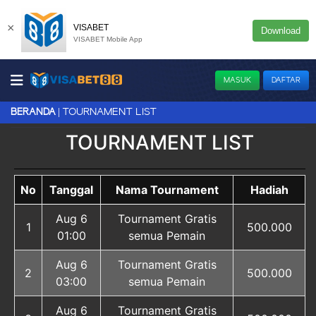
×
VISABET
Download
VISABET Mobile App
MASUK
DAFTAR
TOURNAMENT LIST
BERANDA
TOURNAMENT LIST
No
Tanggal
Nama Tournament
Hadiah
Aug 6
Tournament Gratis
1
500.000
01:00
semua Pemain
Aug 6
Tournament Gratis
2
500.000
03:00
semua Pemain
Aug 6
Tournament Gratis