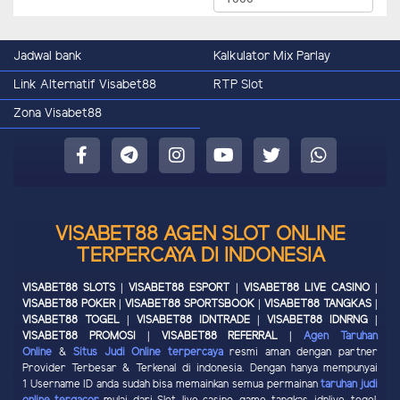
Jadwal bank
Kalkulator Mix Parlay
Link Alternatif Visabet88
RTP Slot
Zona Visabet88
VISABET88 AGEN SLOT ONLINE
TERPERCAYA DI INDONESIA
VISABET88 SLOTS | VISABET88 ESPORT | VISABET88 LIVE CASINO |
VISABET88 POKER | VISABET88 SPORTSBOOK | VISABET88 TANGKAS |
VISABET88 TOGEL | VISABET88 IDNTRADE | VISABET88 IDNRNG |
VISABET88 PROMOSI | VISABET88 REFERRAL |
Agen Taruhan
Online
&
Situs Judi Online terpercaya
resmi aman dengan partner
Provider Terbesar & Terkenal di indonesia. Dengan hanya mempunyai
1 Username ID anda sudah bisa memainkan semua permainan
taruhan judi