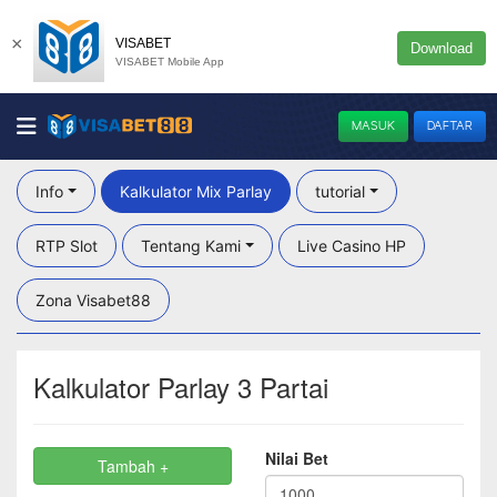
×
VISABET
Download
VISABET Mobile App
MASUK
DAFTAR
Info
Kalkulator Mix Parlay
tutorial
RTP Slot
Tentang Kami
Live Casino HP
Zona Visabet88